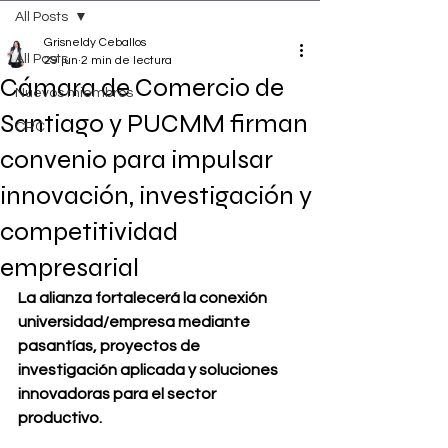
All Posts
Grisneldy Ceballos
All Posts
29 jun
2 min de lectura
Cámara de Comercio de
Nuevos miembros
Santiago y PUCMM firman
CRC
convenio para impulsar
innovación, investigación y
competitividad
empresarial
La alianza fortalecerá la conexión 
universidad/empresa mediante 
pasantías, proyectos de 
investigación aplicada y soluciones 
innovadoras para el sector 
productivo.