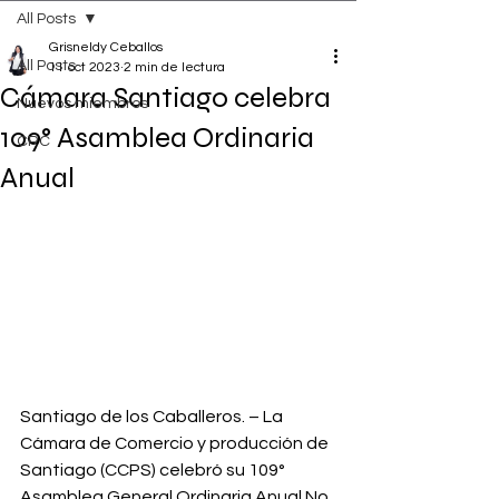
All Posts
Grisneldy Ceballos
All Posts
11 oct 2023
2 min de lectura
Cámara Santiago celebra
Nuevos miembros
109° Asamblea Ordinaria
CRC
Anual
Santiago de los Caballeros. – La 
Cámara de Comercio y producción de 
Santiago (CCPS) celebró su 109° 
Asamblea General Ordinaria Anual No 