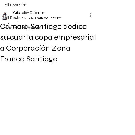
All Posts
Grisneldy Ceballos
All Posts
24 jun 2024
3 min de lectura
Cámara Santiago dedica
Nuevos miembros
su cuarta copa empresarial
CRC
a Corporación Zona
Franca Santiago