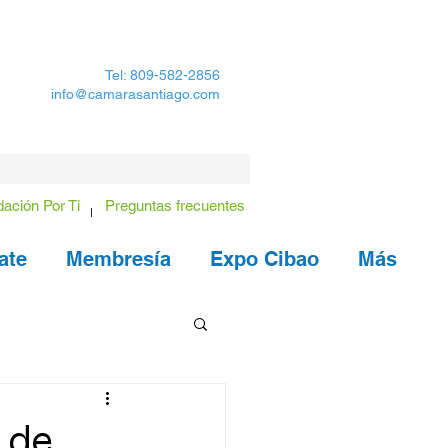
Tel: 809-582-2856
info@camarasantiago.com
ación Por Ti
Preguntas frecuentes
ate
Membresía
Expo Cibao
Más
 de