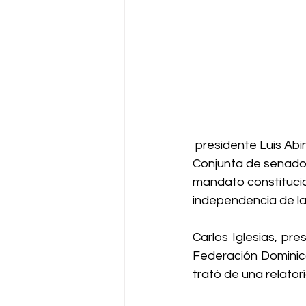
 presidente Luis Abinader hizo una detallada rendición de cuentas ante la Asamblea 
Conjunta de senador
mandato constitucio
independencia de la
Carlos Iglesias, pr
Federación Dominica
trató de una relator