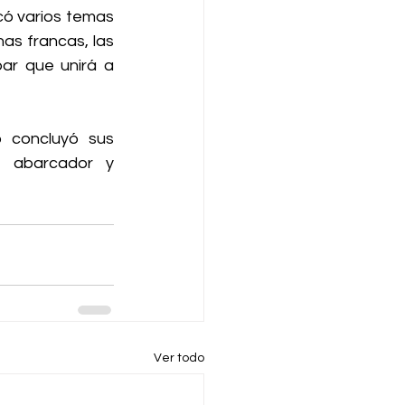
có varios temas 
s francas, las 
ar que unirá a 
 concluyó sus 
 abarcador y 
Ver todo