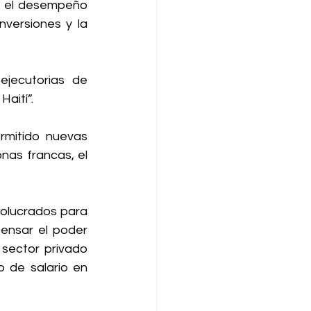
n el desempeño 
versiones y la 
jecutorias de 
Haití”.
mitido nuevas 
nas francas, el 
olucrados para 
ensar el poder 
sector privado 
 de salario en 