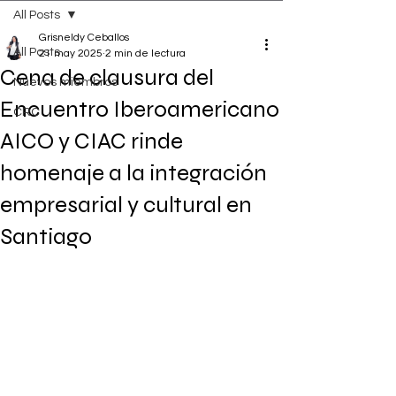
All Posts
Grisneldy Ceballos
All Posts
21 may 2025
2 min de lectura
Cena de clausura del
Nuevos miembros
Encuentro Iberoamericano
CRC
AICO y CIAC rinde
homenaje a la integración
empresarial y cultural en
Santiago