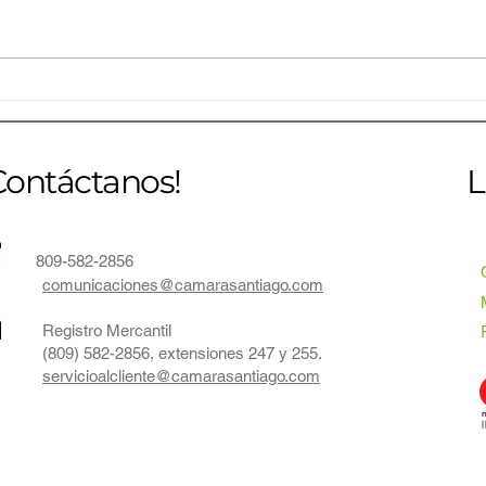
CONAVI inaugura una nueva
Jóve
etapa para la avicultura
estr
dominicana y reúne en
inno
Santiago a líderes nacionales e
con C
Contáctanos!
L
internacionales del sector
809-582-2856
comunicaciones@camarasantiago.com
Registro Mercantil
(809) 582-2856, extensiones 247 y 255.
servicioalcliente@camarasantiago.com