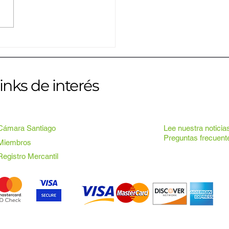
nes empresarios conocen
ategias de crecimiento e
vación en Power Session
arlos Iglesias
inks de interés
Cámara Santiago
Lee nuestra noticia
Preguntas frecuent
Miembros
Registro Mercantil