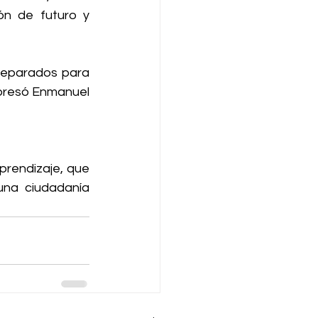
ón de futuro y 
reparados para 
presó Enmanuel 
prendizaje, que 
na ciudadanía 