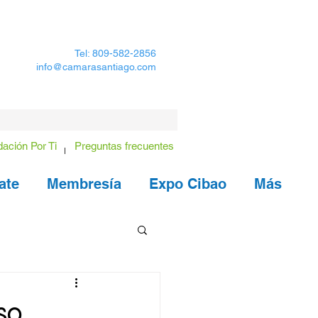
Tel: 809-582-2856
info@camarasantiago.com
ación Por Ti
Preguntas frecuentes
ate
Membresía
Expo Cibao
Más
so