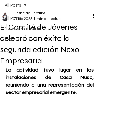
All Posts
Grisneldy Ceballos
All Posts
7 ago 2025
1 min de lectura
El Comité de Jóvenes
Nuevos miembros
celebró con éxito la
CRC
segunda edición Nexo
Empresarial
La actividad tuvo lugar en las 
instalaciones de Casa Musa, 
reuniendo a una representación del 
sector empresarial emergente.