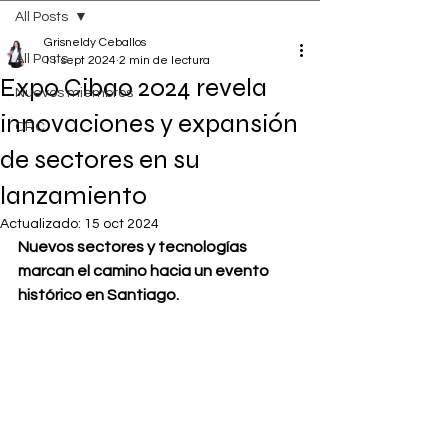
All Posts
Grisneldy Ceballos
All Posts
11 sept 2024
2 min de lectura
Expo Cibao 2024 revela
Nuevos miembros
innovaciones y expansión
CRC
de sectores en su
lanzamiento
Actualizado:
15 oct 2024
Nuevos sectores y tecnologías 
marcan el camino hacia un evento 
histórico en Santiago.