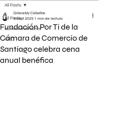
All Posts
Grisneldy Ceballos
All Posts
5 sept 2025
1 min de lectura
Fundación Por Ti de la
Nuevos miembros
Cámara de Comercio de
CRC
Santiago celebra cena
anual benéfica