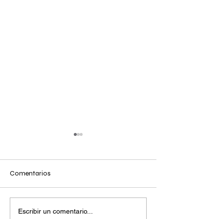
Comentarios
CONAVI inaugura una
Jóvenes empresa
Escribir un comentario...