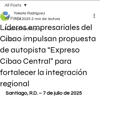
All Posts
Yokarla Rodríguez
All Posts
7 jul 2025
2 min de lectura
Líderes empresariales del
Nuevos miembros
Cibao impulsan propuesta
CRC
de autopista “Expreso
Cibao Central” para
fortalecer la integración
regional
Santiago, R.D. – 7 de julio de 2025