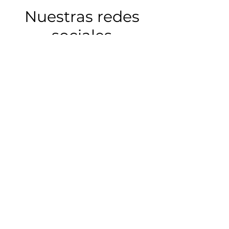
internacionales del sector
Nuestras redes
sociales
809-582-2856
¡Contáctanos!
Cámara Santiago
Miembros
Lee nuestra noticias
Preguntas frecuentes