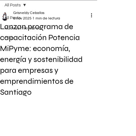
All Posts
Grisneldy Ceballos
All Posts
6 nov 2025
1 min de lectura
Lanzan programa de
Nuevos miembros
capacitación Potencia
CRC
MiPyme: economía,
energía y sostenibilidad
para empresas y
emprendimientos de
Santiago