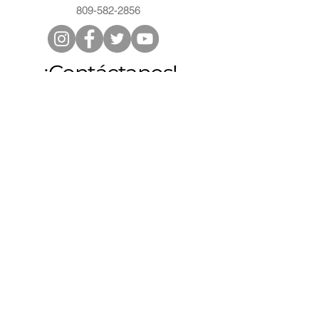
809-582-2856
¡Contáctanos!
Cámara Santiago
Miembros
Lee nuestra noticias
Preguntas frecuentes
Registro Mercantil
Cámara de Comercio y