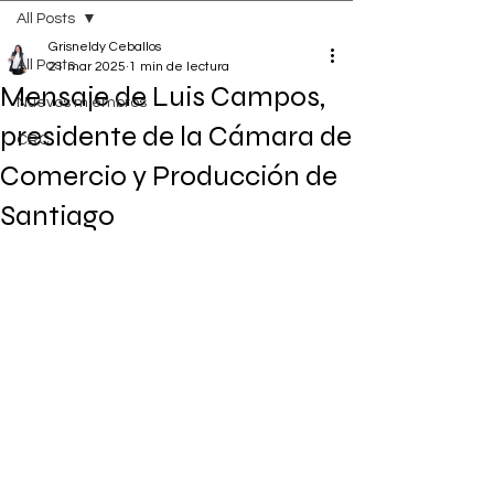
All Posts
Grisneldy Ceballos
All Posts
21 mar 2025
1 min de lectura
Mensaje de Luis Campos,
Nuevos miembros
presidente de la Cámara de
CRC
Comercio y Producción de
Santiago