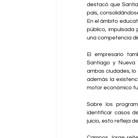
destacó que Santiag
país, consolidándos
En el ámbito educat
público, impulsada 
una competencia di
El empresario tam
Santiago y Nueva Y
ambas ciudades, lo 
además la existenci
motor económico f
Sobre los programa
identificar casos d
juicio, esto refleja 
Campos Jorge reiter