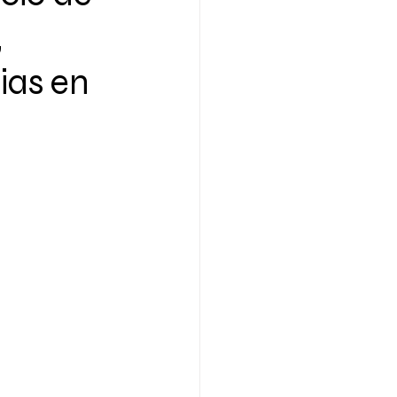
,
ias en