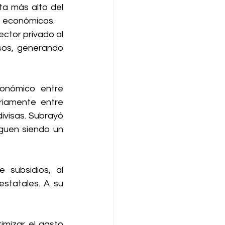
a más alto del 
s económicos.
ctor privado al 
sos, generando 
onómico entre 
iamente entre 
visas. Subrayó 
guen siendo un 
 subsidios, al 
statales. A su 
mizar el gasto 