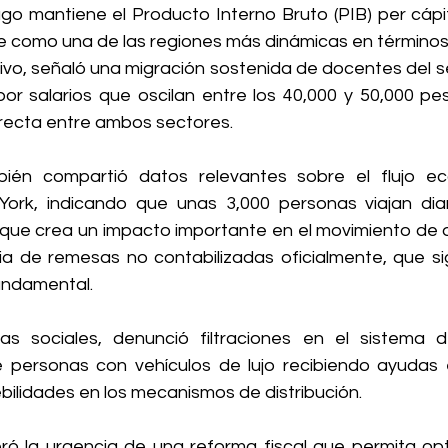
o mantiene el Producto Interno Bruto (PIB) per cápit
e como una de las regiones más dinámicas en término
ivo, señaló una migración sostenida de docentes del se
por salarios que oscilan entre los 40,000 y 50,000 pe
recta entre ambos sectores.
bién compartió datos relevantes sobre el flujo ec
ork, indicando que unas 3,000 personas viajan diar
que crea un impacto importante en el movimiento de di
a de remesas no contabilizadas oficialmente, que si
undamental.
s sociales, denunció filtraciones en el sistema de
e personas con vehículos de lujo recibiendo ayudas e
debilidades en los mecanismos de distribución.
ó la urgencia de una reforma fiscal que permita opti