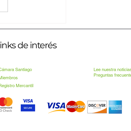
nes empresarios conocen
ategias de crecimiento e
vación en Power Session
arlos Iglesias
inks de interés
Cámara Santiago
Lee nuestra noticia
Preguntas frecuent
Miembros
Registro Mercantil