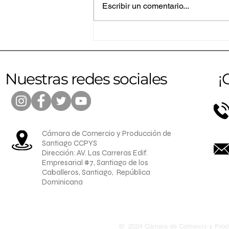
Escribir un comentario...
Altice amplía su programa
RAEE a Santiago junto a
importantes gremios
empresariales
Nuestras redes sociales
¡
Cámara de Comercio y Producción de
Santiago CCPYS
Dirección: AV. Las Carreras Edif.
Empresarial #7, Santiago de los
Caballeros, Santiago, República
Dominicana
© 202
4 Cámara de Comercio y Produ