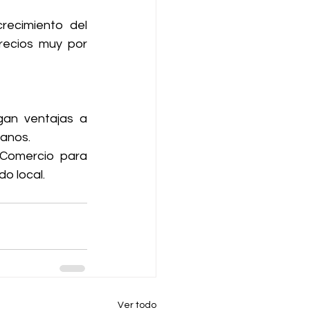
recimiento del 
ecios muy por 
gan ventajas a 
canos.
Comercio para 
o local.
Ver todo