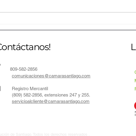
CONAVI inaugura una nueva
Jóve
etapa para la avicultura
estr
dominicana y reúne en
inno
Santiago a líderes nacionales e
con C
Contáctanos!
L
internacionales del sector
809-582-2856
comunicaciones@camarasantiago.com
Registro Mercantil
(809) 582-2856, extensiones 247 y 255.
servicioalcliente@camarasantiago.com
ción de Santiago. Todos los derechos reservados .