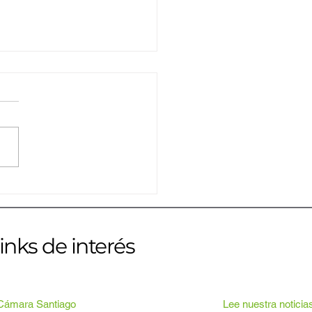
nes empresarios conocen
ategias de crecimiento e
vación en Power Session
arlos Iglesias
inks de interés
Cámara Santiago
Lee nuestra noticia