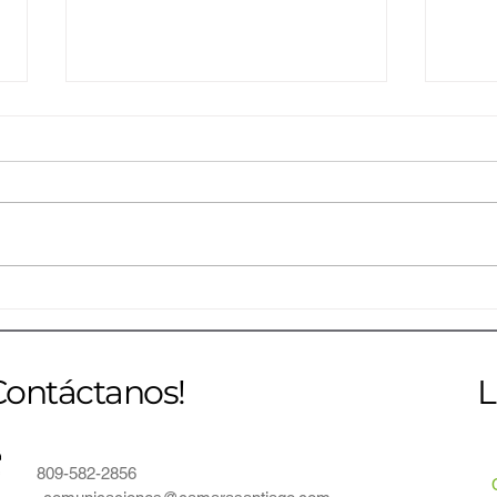
CONAVI inaugura una nueva
Jóve
etapa para la avicultura
estr
dominicana y reúne en
inno
Santiago a líderes nacionales e
con C
Contáctanos!
L
internacionales del sector
809-582-2856