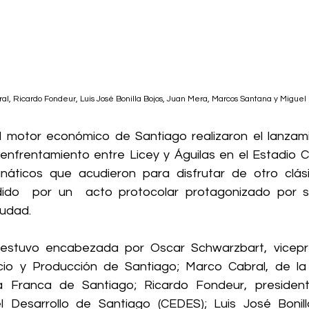
al, Ricardo Fondeur, Luis José Bonilla Bojos, Juan Mera, Marcos Santana y Migue
 motor económico de Santiago realizaron el lanzami
enfrentamiento entre Licey y Águilas en el Estadio Ci
anáticos que acudieron para disfrutar de otro clási
ido  por un  acto protocolar protagonizado por si
iudad.
 estuvo encabezada por Oscar Schwarzbart, vicepre
o y Producción de Santiago; Marco Cabral, de la 
Franca de Santiago; Ricardo Fondeur, president
l Desarrollo de Santiago (CEDES); Luis José Bonill