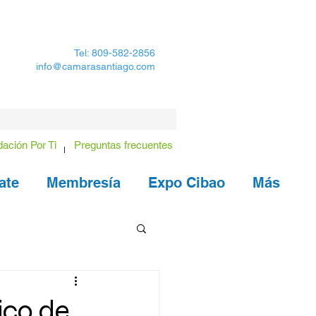
Tel: 809-582-2856
info@camarasantiago.com
ación Por Ti
Preguntas frecuentes
ate
Membresía
Expo Cibao
Más
ico de