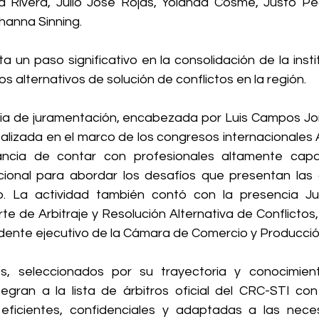
ma Rivera, Julio José Rojas, Yolanda Cosme, Justo Ped
hanna Sinning.
a un paso significativo en la consolidación de la inst
 alternativos de solución de conflictos en la región.
ia de juramentación, encabezada por Luis Campos Jor
 realizada en el marco de los congresos internacionales 
ancia de contar con profesionales altamente capa
cional para abordar los desafíos que presentan las 
o. La actividad también contó con la presencia Jua
te de Arbitraje y Resolución Alternativa de Conflictos
esidente ejecutivo de la Cámara de Comercio y Producci
s, seleccionados por su trayectoria y conocimiento
ntegran a la lista de árbitros oficial del CRC-STI con
 eficientes, confidenciales y adaptadas a las nece