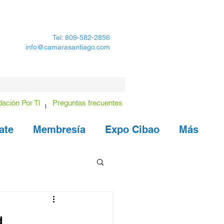
Tel: 809-582-2856
info@camarasantiago.com
ación Por Ti
Preguntas frecuentes
ate
Membresía
Expo Cibao
Más
a