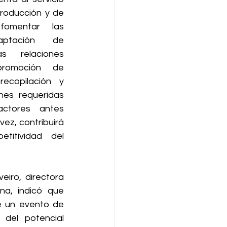
producción y de 
fomentar las 
aptación de 
as relaciones 
 promoción de 
ecopilación y 
nes requeridas 
ctores antes 
ez, contribuirá 
titividad del 
eiro, directora 
na, indicó que 
 un evento de 
del potencial 