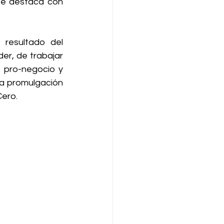
se destaca con 
resultado del 
er, de trabajar 
 pro-negocio y 
a promulgación 
ero.