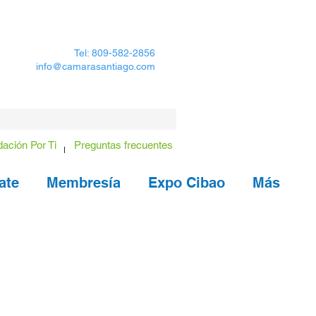
Tel: 809-582-2856
info@camarasantiago.com
ación Por Ti
Preguntas frecuentes
ate
Membresía
Expo Cibao
Más