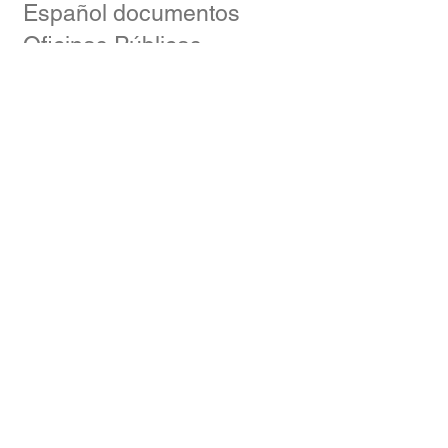
Español documentos
Oficinas Públicas
Nuestras redes
sociales
809-582-2856
¡Contáctanos!
Cámara Santiago