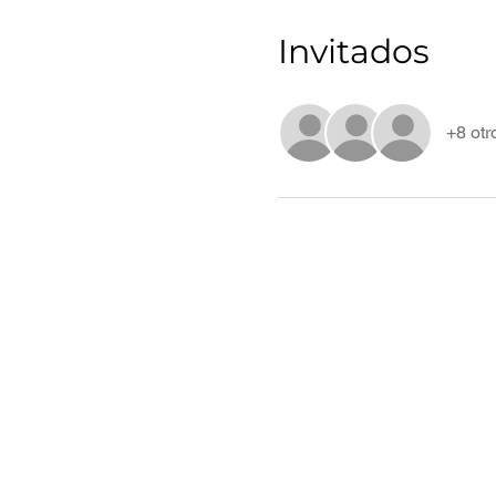
Invitados
+8 otr