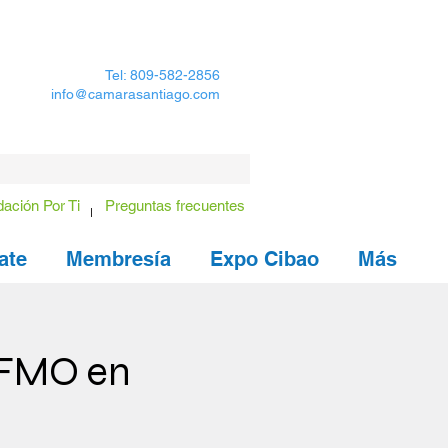
Tel: 809-582-2856
info@camarasantiago.com
ación Por Ti
Preguntas frecuentes
ate
Membresía
Expo Cibao
Más
y FMO en