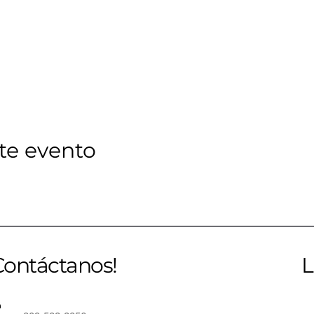
te evento
Contáctanos!
L