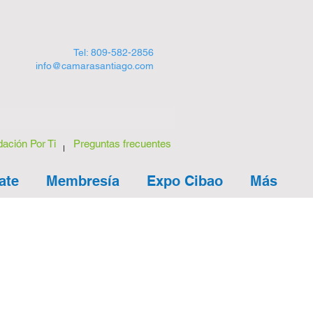
Tel: 809-582-2856
info@camarasantiago.com
ación Por Ti
Preguntas frecuentes
ate
Membresía
Expo Cibao
Más