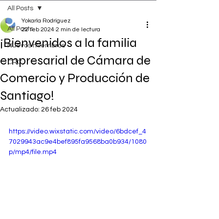
All Posts
Yokarla Rodríguez
All Posts
22 feb 2024
2 min de lectura
¡Bienvenidos a la familia
Nuevos miembros
empresarial de Cámara de
CRC
Comercio y Producción de
Santiago!
Actualizado:
26 feb 2024
https://video.wixstatic.com/video/6bdcef_4
7029943ac9e4bef895fa9568ba0b934/1080
p/mp4/file.mp4