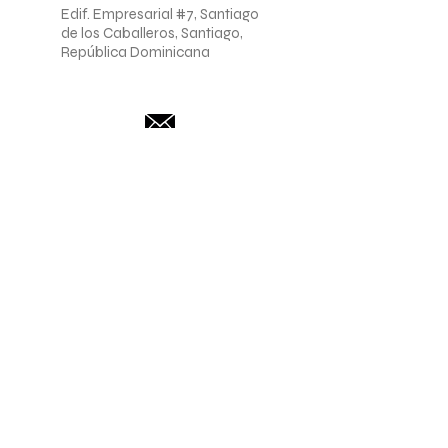
Edif. Empresarial #7, Santiago
de los Caballeros, Santiago,
República Dominicana
comunicaciones@camaras
antiago.com
Registro Mercantil
(809) 582-2856, extensiones
247 y 255.
servicioalcliente@camarasa
ntiago.com
Links de interés