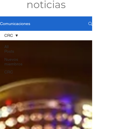
noticias
Comunicaciones
CRC
All
Posts
Nuevos
miembros
CRC