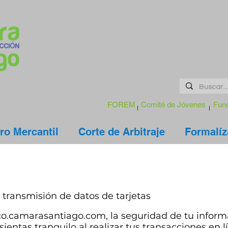
FOREM
Comité de Jóvenes
Fund
ro Mercantil
Corte de Arbitraje
Formalíz
a transmisión de datos de tarjetas
o.camarasantiago.com, la seguridad de tu inform
entas tranquilo al realizar tus transacciones en l