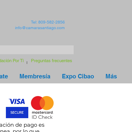
Tel: 809-582-2856
info@camarasantiago.com
ación Por Ti
Preguntas frecuentes
ate
Membresía
Expo Cibao
Más
ación de pago es
ínea, por lo que