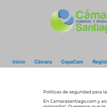
Inicio
Cámara
CopaCam
Regist
Políticas de seguridad para l
En Camarasantiago.com y aic
primordial. Queremos que te si