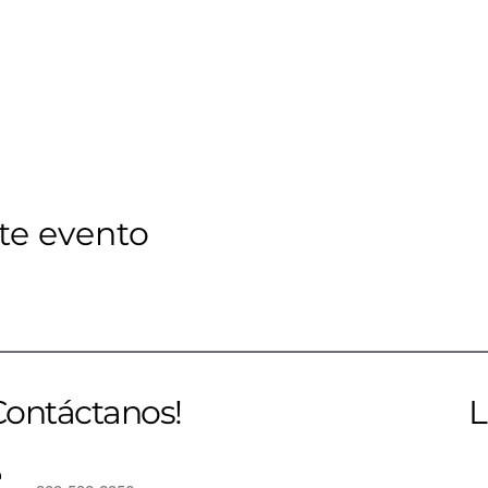
te evento
Contáctanos!
L