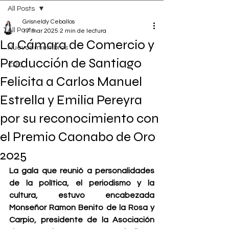
All Posts
Grisneldy Ceballos
All Posts
17 mar 2025
2 min de lectura
La Cámara de Comercio y
Nuevos miembros
Producción de Santiago
CRC
Felicita a Carlos Manuel
Estrella y Emilia Pereyra
por su reconocimiento con
el Premio Caonabo de Oro
2025
La gala que reunió a personalidades 
de la política, el periodismo y la 
cultura, estuvo encabezada 
Monseñor Ramon Benito de la Rosa y 
Carpio, presidente de la Asociación 