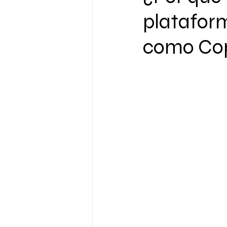
platafor
como C