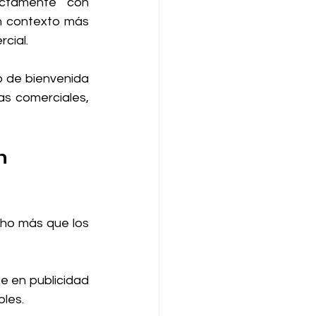
ctamente con 
n contexto más 
cial.
 de bienvenida 
s comerciales, 
n 
ho más que los 
 en publicidad 
bles.