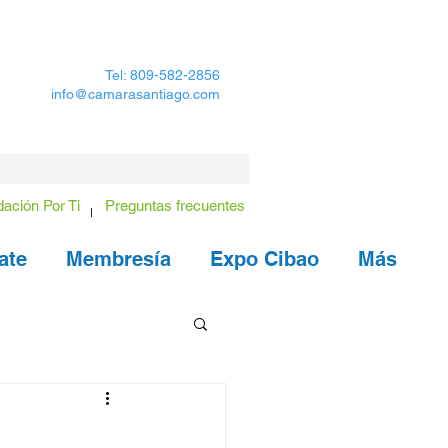
Tel: 809-582-2856
info@camarasantiago.com
ación Por Ti
Preguntas frecuentes
ate
Membresía
Expo Cibao
Más