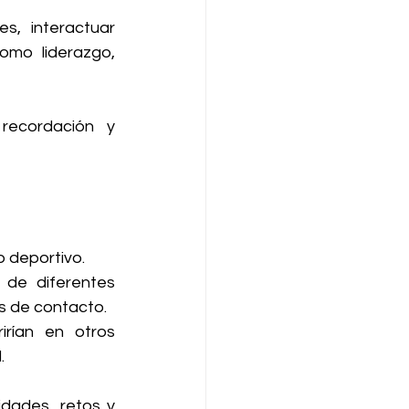
, interactuar 
mo liderazgo, 
ecordación y 
 deportivo.
 de diferentes 
s de contacto.
irían en otros 
.
ades, retos y 