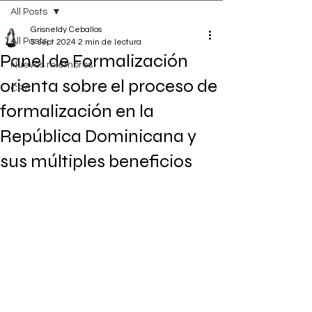
All Posts
Grisneldy Ceballos
All Posts
5 sept 2024
2 min de lectura
Panel de Formalización
Nuevos miembros
orienta sobre el proceso de
CRC
formalización en la
República Dominicana y
sus múltiples beneficios